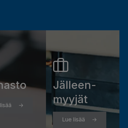
nasto
Jälleen­
myyjät
lisää
Lue lisää