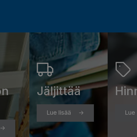
on
Jäljittää
Hin
Lue lisää
Lue 