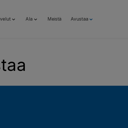
velut
Ala
Meistä
Avustaa
Toggle
Toggle
Toggle
"Palvelut"
"Ala"
"Avustaa"
menu
menu
menu
taa