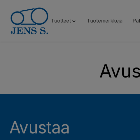
Tuotteet
Tuotemerkkejä
Pal
Siirry
Toggle
sisältöön
"Tuotteet"
menu
Avus
Avustaa