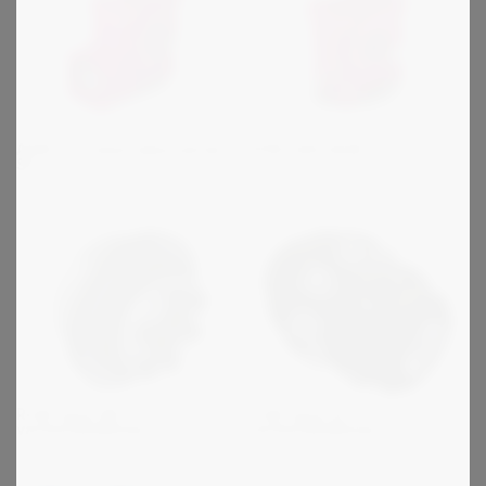
ATEK servokierukkavaihde
ATEK S/SL/SLM
SC
R+W sarja SK -
R+W sarja ST -
varmuuskytkimet
varmuuskytkimet