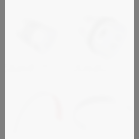
R+W sarja MK ja BK -
R+W sarja ES2 -
paljekytkimet
varmuuskytkimet