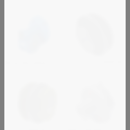
TLU/TLA - varmuuskytkimet
SW kierukkavaihteet
T - varmuuskytkimet
Elektromagneettisia - on/off