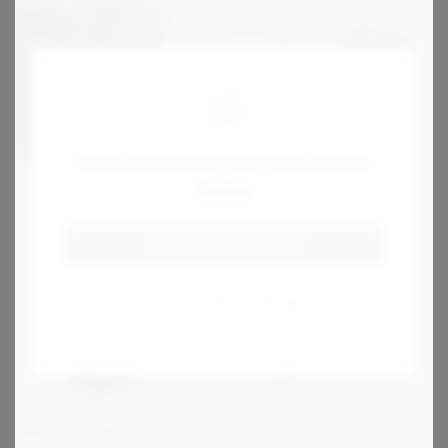
Hi! It seems like you're in United
Motovario H suora
Hammashihnat hihana PU
States
hammasvaihde
GO TO JENS S (ENGLISH)
STAY AT JENS S FINLAND
NMRV kierukkavaihteet
BA kartiolieriövaihteet