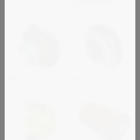
kytkettäviä kytkimiä
Periflex - korkeajoustava
Fenaflex - korkeajoustava
kytkin
kytkin