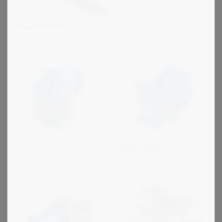
B kartiolieriövaihteet
Eagle SilentSync
hammashihnakäytöt
Motovario S
NMRV-Power
kierukkavaihteet