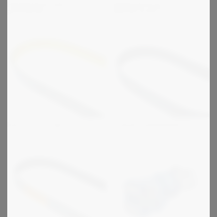
Hammashihnojen
Hammashihnat
pinnoitteet
metritavarana PU
Falcon Pd ja Syncrochain
Kumiset hammashihnat