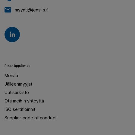
myynti@jens-s.fi
Pikanäppäimet
Meistä
Jälleenmyyjät
Uutisarkisto
Ota meihin yhteyttä
ISO sertifioinnit
Supplier code of conduct