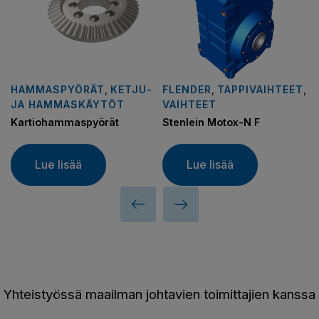
HAMMASPYÖRÄT
,
KETJU-
FLENDER
,
TAPPIVAIHTEET
,
JA HAMMASKÄYTÖT
VAIHTEET
Kartiohammaspyörät
Stenlein Motox-N F
Lue lisää
Lue lisää
Yhteistyössä maailman johtavien toimittajien kanssa