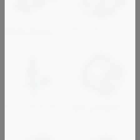
Motovario HA suora
Motovario M
alumiinihammasvaihde
Stieber - vapaapyörät ja
Ruuvinostimet SGT/HSG
takaisinpyörintäestot