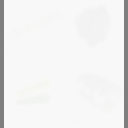
Maina - kardaaniakselit
Autogard - varmuuskytkimet
Polyuretaani Pyöröhihnat
R+W Sarja EK - joustavat
kytkimet