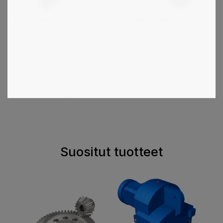
ATV - teollisuusjarrut
Kuorikytkin DIN 115
1
2
3
4
Suositut tuotteet