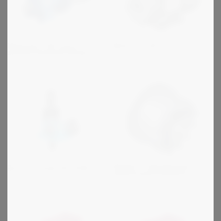
Motovario HA suora
Motovario M
alumiinihammasvaihde
Stieber - vapaapyörät ja
Ruuvinostimet SGT/HSG
takaisinpyörintäestot