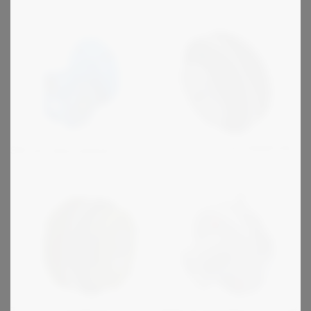
TLU/TLA - varmuuskytkimet
SW kierukkavaihteet
T - varmuuskytkimet
Elektromagneettisia - on/off