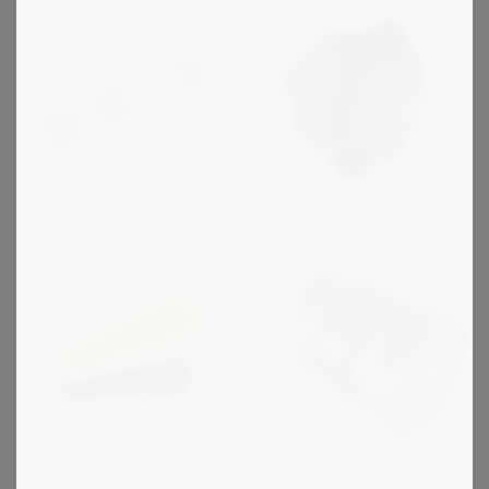
Maina - kardaaniakselit
Autogard - varmuuskytkimet
Polyuretaani Pyöröhihnat
R+W Sarja EK - joustavat
kytkimet