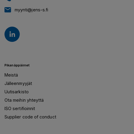
myynti@jens-s.fi
Pikanäppäimet
Meistä
Jälleenmyyjät
Uutisarkisto
Ota meihin yhteyttä
ISO sertifioinnit
Supplier code of conduct