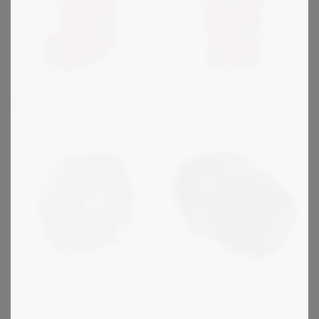
ATEK servokierukkavaihde
ATEK S/SL/SLM
SC
R+W sarja SK -
R+W sarja ST -
varmuuskytkimet
varmuuskytkimet