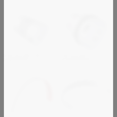
R+W sarja MK ja BK -
R+W sarja ES2 -
paljekytkimet
varmuuskytkimet