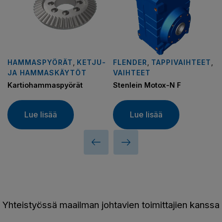
HAMMASPYÖRÄT
,
KETJU-
FLENDER
,
TAPPIVAIHTEET
,
JA HAMMASKÄYTÖT
VAIHTEET
Kartiohammaspyörät
Stenlein Motox-N F
Lue lisää
Lue lisää
Yhteistyössä maailman johtavien toimittajien kanssa