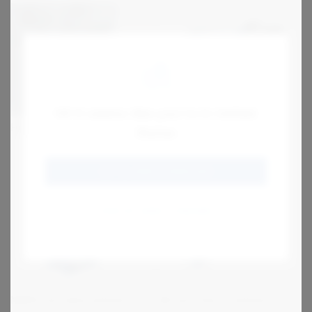
Hi! It seems like you're in United
Motovario H suora
Hammashihnat hihana PU
States
hammasvaihde
GO TO JENS S (ENGLISH)
STAY AT JENS S FINLAND
NMRV kierukkavaihteet
BA kartiolieriövaihteet