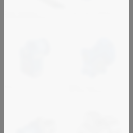
B kartiolieriövaihteet
Eagle SilentSync
hammashihnakäytöt
Motovario S
NMRV-Power
kierukkavaihteet