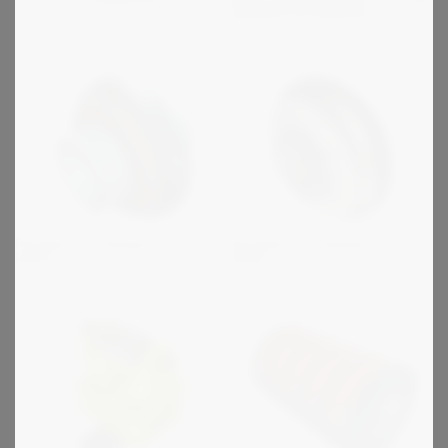
kytkettäviä kytkimiä
Periflex - korkeajoustava
Fenaflex - korkeajoustava
kytkin
kytkin