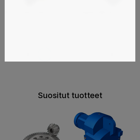
ATV - teollisuusjarrut
Kuorikytkin DIN 115
1
2
3
4
Suositut tuotteet