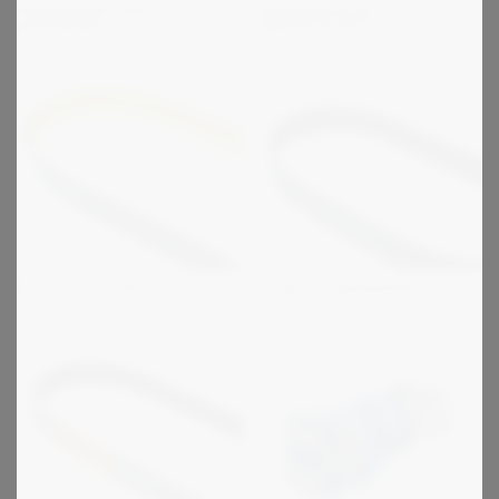
Hammashihnojen
Hammashihnat
pinnoitteet
metritavarana PU
Falcon Pd ja Syncrochain
Kumiset hammashihnat