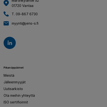
Martinkyläntie 52
01720 Vantaa
T. 09-867 6730
myynti@jens-s.fi
Pikanäppäimet
Meistä
Jälleenmyyjät
Uutisarkisto
Ota meihin yhteyttä
ISO sertifioinnit