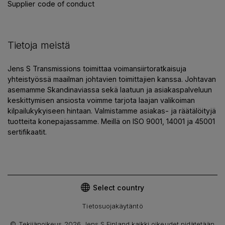
Supplier code of conduct
Tietoja meistä
Jens S Transmissions toimittaa voimansiirtoratkaisuja
yhteistyössä maailman johtavien toimittajien kanssa. Johtavan
asemamme Skandinaviassa sekä laatuun ja asiakaspalveluun
keskittymisen ansiosta voimme tarjota laajan valikoiman
kilpailukykyiseen hintaan. Valmistamme asiakas- ja räätälöityjä
tuotteita konepajassamme. Meillä on ISO 9001, 14001 ja 45001
sertifikaatit.
Select country
Tietosuojakäytäntö
©
Tekijänoikeus 2026 Jens S Finland kaikki oikeudet pidätetään