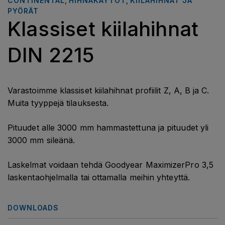
CONTINENTAL
,
HIHNAKÄYTÖT
,
KIILAHIHNAT JA
PYÖRÄT
Klassiset kiilahihnat
DIN 2215
Varastoimme klassiset kiilahihnat profiilit Z, A, B ja C.
Muita tyyppejä tilauksesta.
Pituudet alle 3000 mm hammastettuna ja pituudet yli
3000 mm sileänä.
Laskelmat voidaan tehdä Goodyear MaximizerPro 3,5
laskentaohjelmalla tai ottamalla meihin yhteyttä.
DOWNLOADS