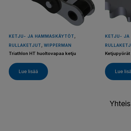
,
KETJU- JA HAMMASKÄYTÖT
KETJU- J
,
RULLAKETJUT
WIPPERMAN
RULLAKET
Triathlon HT huoltovapaa ketju
Ketjupyörät
Lue lisää
Lue lis
Yhteis