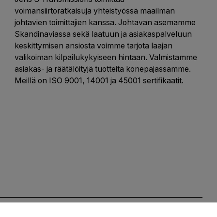
voimansiirtoratkaisuja yhteistyössä maailman
johtavien toimittajien kanssa. Johtavan asemamme
Skandinaviassa sekä laatuun ja asiakaspalveluun
keskittymisen ansiosta voimme tarjota laajan
valikoiman kilpailukykyiseen hintaan. Valmistamme
asiakas- ja räätälöityjä tuotteita konepajassamme.
Meillä on ISO 9001, 14001 ja 45001 sertifikaatit.