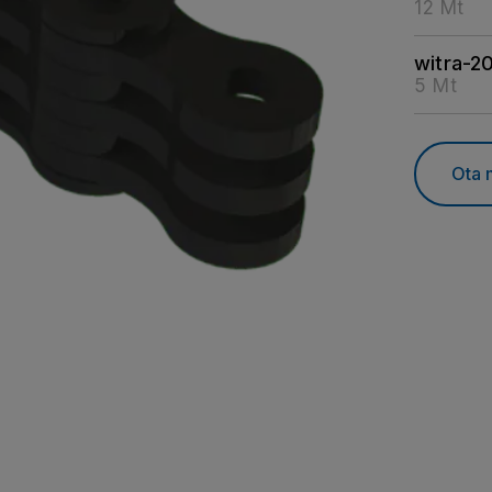
12 Mt
witra-2
5 Mt
Ota 