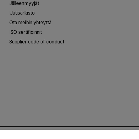
Jälleenmyyjät
Uutisarkisto
Ota meihin yhteyttä
ISO sertifioinnit
Supplier code of conduct
Tietosuojakäytäntö