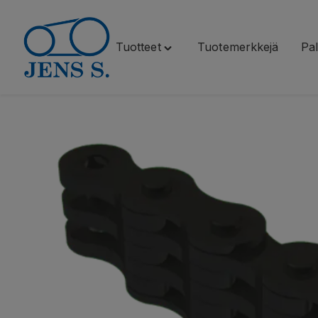
Tuotteet
Tuotemerkkejä
Pal
Siirry
Toggle
sisältöön
"Tuotteet"
menu