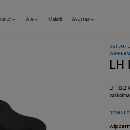
velut
Ala
Meistä
Avustaa
Toggle
Toggle
Toggle
"Palvelut"
"Ala"
"Avustaa"
menu
menu
menu
KETJU-
WIPPER
LH 
LH (BL) 
valikoima
DOWNLO
wipperm