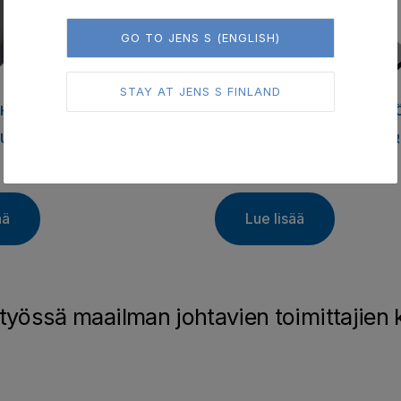
GO TO JENS S (ENGLISH)
STAY AT JENS S FINLAND
,
A HAMMASKÄYTÖT
KETJU- JA HAMMASKÄYT
,
JUT
LIUKUKISKOT/MUOVI
MUR
Spannbox
ää
Lue lisää
työssä maailman johtavien toimittajien