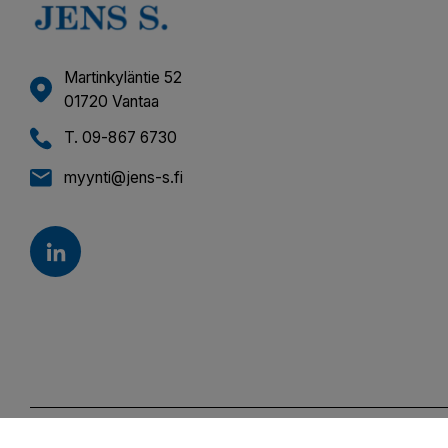
Martinkyläntie 52
01720 Vantaa
T. 09-867 6730
myynti@jens-s.fi
Select country