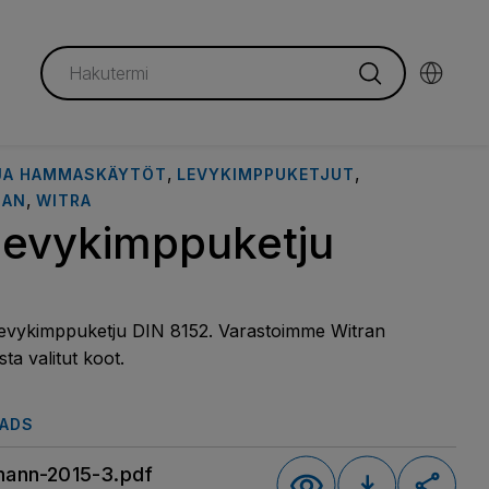
,
,
 JA HAMMASKÄYTÖT
LEVYKIMPPUKETJUT
,
MAN
WITRA
levykimppuketju
levykimppuketju DIN 8152. Varastoimme Witran
sta valitut koot.
ADS
ann-2015-3.pdf