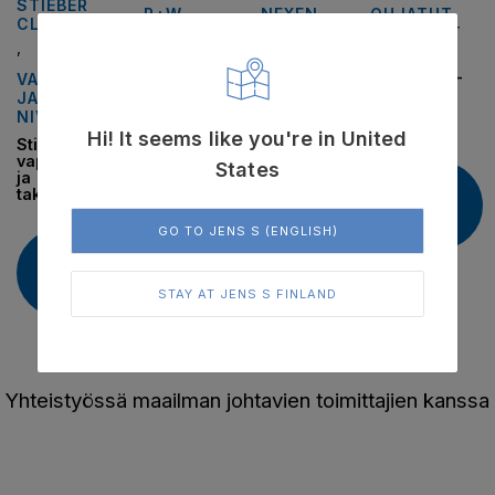
STIEBER
,
R+W
,
NEXEN
OHJATUT
CLUTCH
KYTKIMET
R+W Sarja
Servojarrut –
,
EK –
pneumaattisesti
Nexen
joustavat
ohjatut
AirChamp –
VAPAAPYÖRÄT
kytkimet
on/off
JA
kytkettäviä
NIVELVARRET
kytkimiä
Hi! It seems like you're in United
Lue
Stieber –
Lue
vapaapyörät
lisää
States
ja
lisää
Lue
takaisinpyörintäestot
lisää
GO TO JENS S (ENGLISH)
Lue
lisää
STAY AT JENS S FINLAND
Yhteistyössä maailman johtavien toimittajien kanssa