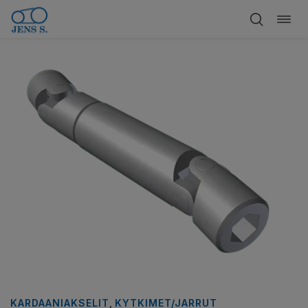
Vaih
Siirry
navig
sisältöön
KARDAANIAKSELIT
,
KYTKIMET/JARRUT