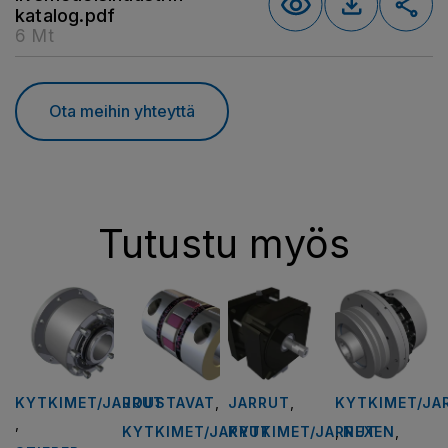
katalog.pdf
6 Mt
Ota meihin yhteyttä
Tutustu myös
KYTKIMET/JARRUT
JOUSTAVAT
,
JARRUT
,
KYTKIMET/JA
,
KYTKIMET/JARRUT
KYTKIMET/JARRUT
,
NEXEN
,