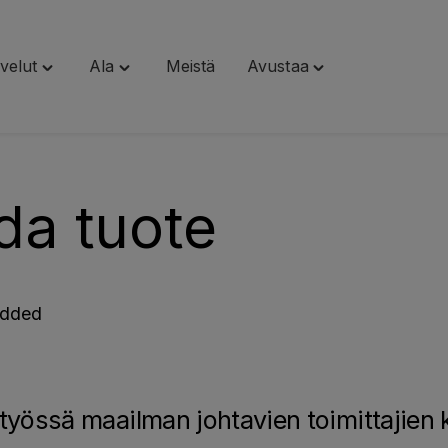
velut
Ala
Meistä
Avustaa
Toggle
Toggle
Toggle
"Palvelut"
"Ala"
"Avustaa"
menu
menu
menu
da tuote
added
työssä maailman johtavien toimittajien