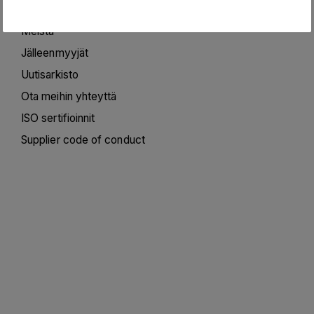
Pikanäppäimet
Meistä
Jälleenmyyjät
Uutisarkisto
Ota meihin yhteyttä
ISO sertifioinnit
Supplier code of conduct