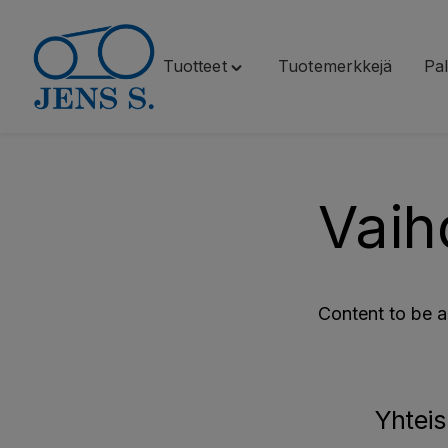
Tuotteet
Tuotemerkkejä
Pal
Siirry
Toggle
sisältöön
"Tuotteet"
menu
Vaih
Content to be 
Yhteis