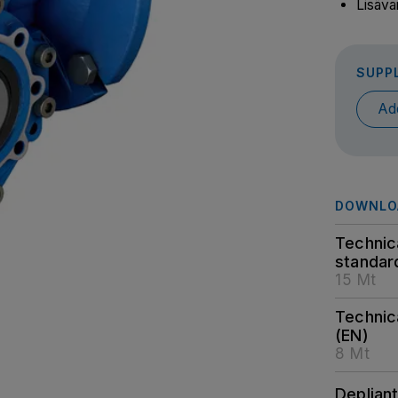
Lisävar
SUPP
Ad
DOWNLO
Technic
standar
15 Mt
Technic
(EN)
8 Mt
Deplian