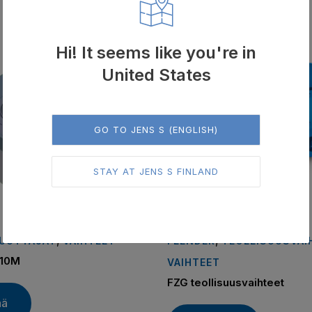
Hi! It seems like you're in
United States
GO TO JENS S (ENGLISH)
STAY AT JENS S FINLAND
,
,
UUTTAJAT
VAIHTEET
FLENDER
TEOLLISUUSVAI
110M
VAIHTEET
FZG teollisuusvaihteet
ää