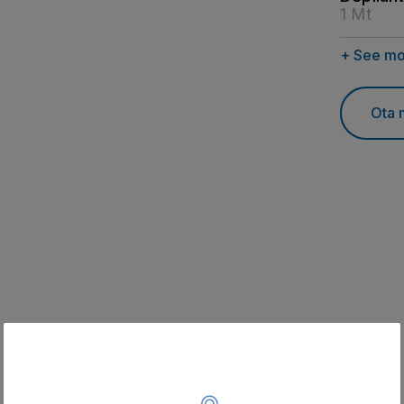
1 Mt
+ See m
Ota 
Tutustu myös