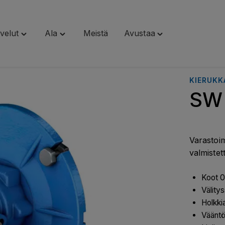
velut
Ala
Meistä
Avustaa
Toggle
Toggle
Toggle
"Palvelut"
"Ala"
"Avustaa"
menu
menu
menu
KIERUKK
SW 
Varastoim
valmistet
Koot 
Välity
Holkki
Väänt