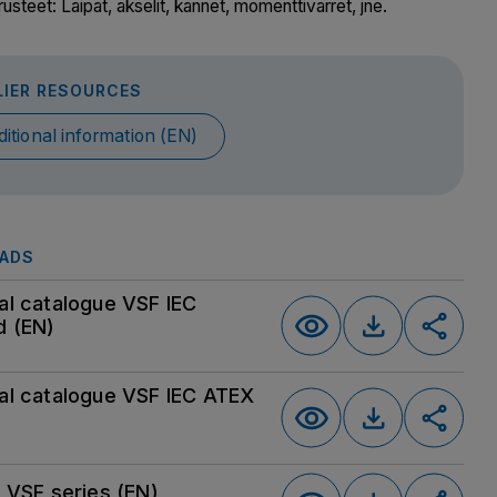
usteet: Laipat, akselit, kannet, momenttivarret, jne.
LIER RESOURCES
ditional information (EN)
ADS
al catalogue VSF IEC
d (EN)
al catalogue VSF IEC ATEX
t VSF series (EN)