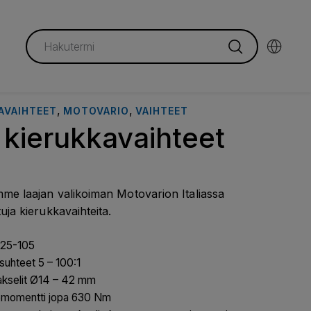
,
,
AVAIHTEET
MOTOVARIO
VAIHTEET
kierukkavaihteet
me laajan valikoiman Motovarion Italiassa
tuja kierukkavaihteita.
025-105
ssuhteet 5 – 100:1
akselit Ø14 – 42 mm
ömomentti jopa 630 Nm