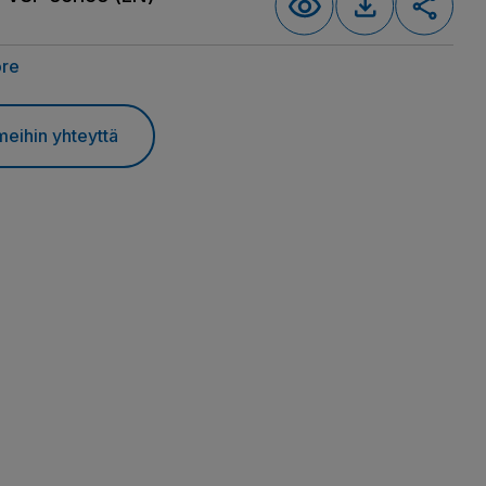
ore
meihin yhteyttä