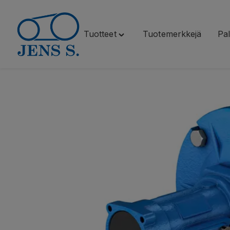
Tuotteet
Tuotemerkkejä
Pal
Siirry
Toggle
sisältöön
"Tuotteet"
menu